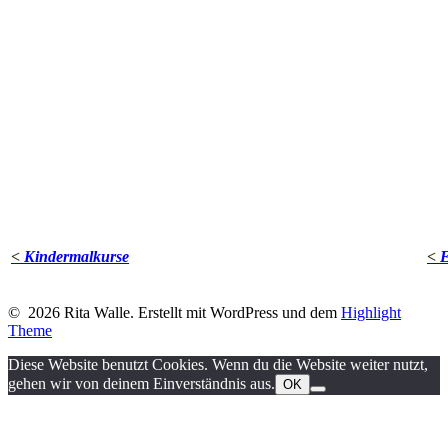
<
Kindermalkurse
<
E
© 2026 Rita Walle. Erstellt mit WordPress und dem
Highlight
Theme
Diese Website benutzt Cookies. Wenn du die Website weiter nutzt,
gehen wir von deinem Einverständnis aus.
OK