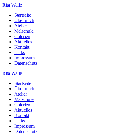
Zum
Rita
Walle
Inhalt
Startseite
springen
Über mich
Atelier
Malschule
Galerien
Aktuelles
Kontakt
Links
Impressum
Datenschutz
Rita
Walle
Startseite
Über mich
Atelier
Malschule
Galerien
Aktuelles
Kontakt
Links
Impressum
Datenschutz